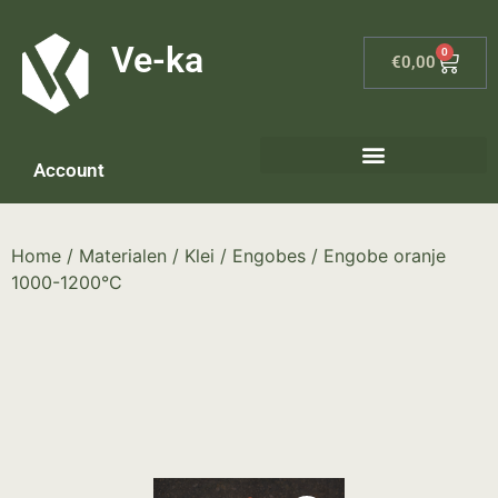
G-8P7N3X5BJ9
Ve-ka
0
€
0,00
Account
Home
/
Materialen
/
Klei
/
Engobes
/ Engobe oranje
1000-1200°C