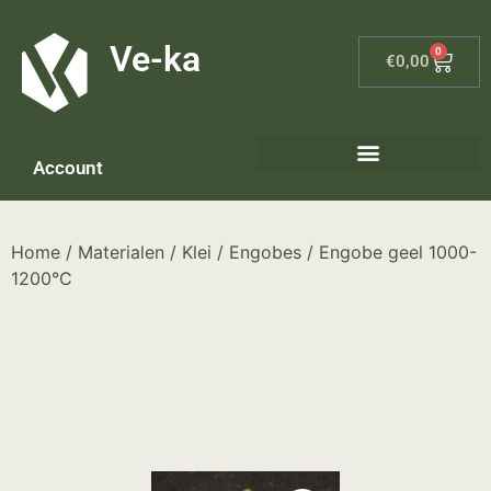
G-8P7N3X5BJ9
Ve-ka
0
€
0,00
Account
Keramiek materialen – home
Home
/
Materialen
/
Klei
/
Engobes
/ Engobe geel 1000-
1200°C