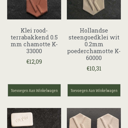
Klei rood-
Hollandse
terrabakkend 0.5
steengoedklei wit
mm chamotte K-
0.2mm
33000
poederchamotte K-
60000
€
12,09
€
10,31
Toevoegen Aan Winkelwagen
Toevoegen Aan Winkelwagen