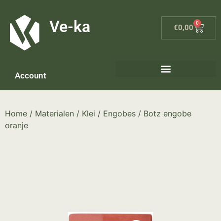
G-8P7N3X5BJ9
Ve-ka
0
€
0,00
Account
Home
/
Materialen
/
Klei
/
Engobes
/ Botz engobe
oranje