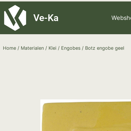
G-8P7N3X5BJ9
Ve-Ka
Websh
Home
/
Materialen
/
Klei
/
Engobes
/ Botz engobe geel