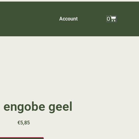
0
Account
 engobe geel
€
5,85