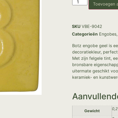
Toevoegen 
SKU
VBE-9042
Categorieën
Engobes
Botz engobe geel is een
decoratiekleur, perfec
Met zijn felgele tint, 
bronsbare eigenschappe
uitermate geschikt voo
keramiek- en kunstwer
Aanvullend
0,2
Gewicht