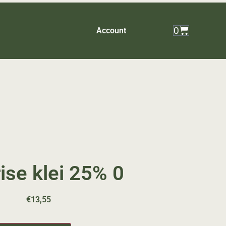
0
Account
ise klei 25% 0
€
13,55