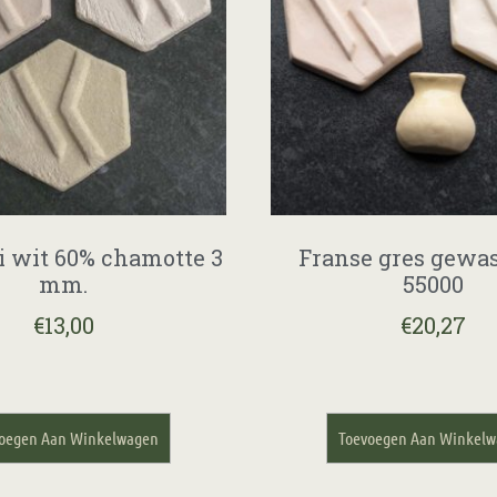
i wit 60% chamotte 3
Franse gres gewa
mm.
55000
€
13,00
€
20,27
oegen Aan Winkelwagen
Toevoegen Aan Winkel