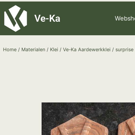
G-8P7N3X5BJ9
Ve-Ka
Websh
Home
/
Materialen
/
Klei
/
Ve-Ka Aardewerkklei
/ surprise