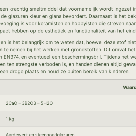
en krachtig smeltmiddel dat voornamelijk wordt ingezet in
de glazuren kleur en glans bevordert. Daarnaast is het be
oeging is voor keramisten en hobbyisten die streven naar o
act hebben op de esthetiek en functionaliteit van het ein
en is het belangrijk om te weten dat, hoewel deze stof nie
n te nemen bij het werken met grondstoffen. Dit omvat he
m EN374, en eventueel een beschermingsbril. Tijdens het w
ten ten strengste verboden is, en handen dienen altijd ge
 een droge plaats en houd ze buiten bereik van kinderen.
Waar
2CaO – 3B2O3 – 5H2O
1 kg
Aardewerk en steengoedglazuren