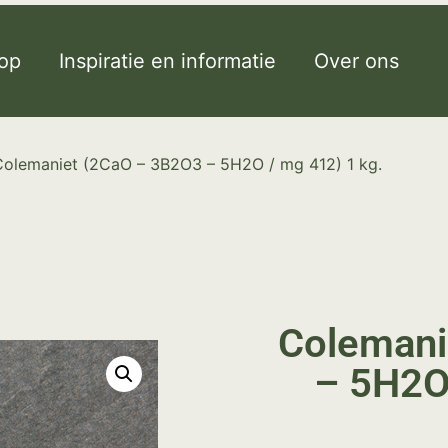
op
Inspiratie en informatie
Over ons
Colemaniet (2CaO – 3B2O3 – 5H2O / mg 412) 1 kg.
Colemani
– 5H2O 