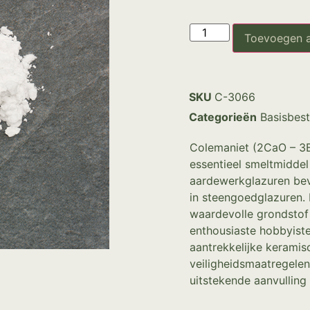
Toevoegen 
SKU
C-3066
Categorieën
Basisbes
Colemaniet (2CaO – 3B
essentieel smeltmiddel 
aardewerkglazuren bev
in steengoedglazuren.
waardevolle grondstof
enthousiaste hobbyist
aantrekkelijke keramis
veiligheidsmaatregelen
uitstekende aanvulling 