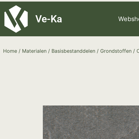
G-8P7N3X5BJ9
Ve-Ka
Websh
Home
/
Materialen
/
Basisbestanddelen
/
Grondstoffen
/ 