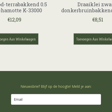
od-terrabakkend 0.5
Draaiklei zwa
hamotte K-33000
donkerbruinbakkend
€
12,09
€
8,51
oegen Aan Winkelwagen
Toevoegen Aan Winkel
Nieuwsbrief Blijf op de hoogte! Meld je aan: