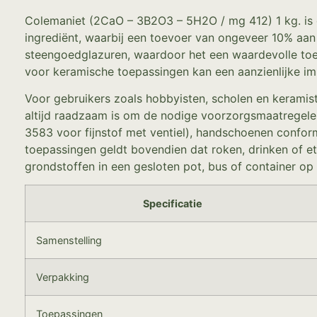
Colemaniet (2CaO – 3B2O3 – 5H2O / mg 412) 1 kg. is e
ingrediënt, waarbij een toevoer van ongeveer 10% aan 
steengoedglazuren, waardoor het een waardevolle toev
voor keramische toepassingen kan een aanzienlijke imp
Voor gebruikers zoals hobbyisten, scholen en keramist
altijd raadzaam is om de nodige voorzorgsmaatregele
3583 voor fijnstof met ventiel), handschoenen confor
toepassingen geldt bovendien dat roken, drinken of e
grondstoffen in een gesloten pot, bus of container op
Specificatie
Samenstelling
Verpakking
Toepassingen