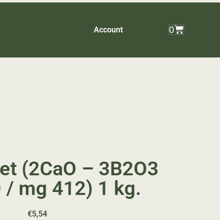
0
Account
et (2CaO – 3B2O3
/ mg 412) 1 kg.
€
5,54