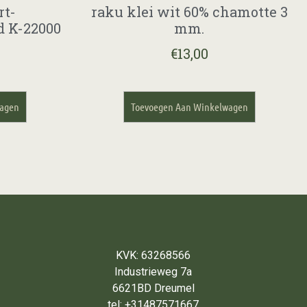
rt-
raku klei wit 60% chamotte 3
 K-22000
mm.
€
13,00
wagen
Toevoegen Aan Winkelwagen
KVK: 63268566
Industrieweg 7a
6621BD Dreumel
tel: +31487571667