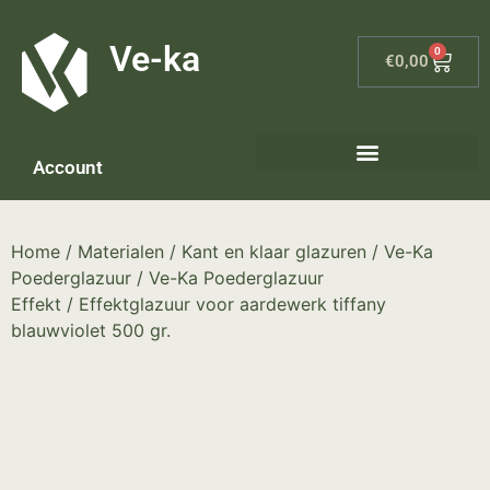
G-8P7N3X5BJ9
Ve-ka
0
€
0,00
Account
Keramiek materialen – home
Home
/
Materialen
/
Kant en klaar glazuren
/
Ve-Ka
Poederglazuur
/
Ve-Ka Poederglazuur
Effekt
/ Effektglazuur voor aardewerk tiffany
blauwviolet 500 gr.