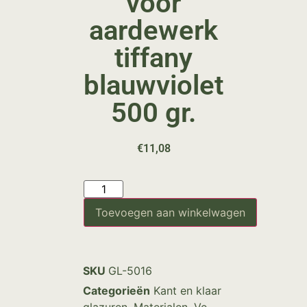
voor
aardewerk
tiffany
blauwviolet
500 gr.
€
11,08
Toevoegen aan winkelwagen
SKU
GL-5016
Categorieën
Kant en klaar