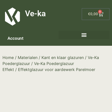
G-8P7N3X5BJ9
Ve-ka
0
€
0,00
Account
Home
/
Materialen
/
Kant en klaar glazuren
/
Ve-Ka
Poederglazuur
/
Ve-Ka Poederglazuur
Effekt
/ Effektglazuur voor aardewerk Parelmoer