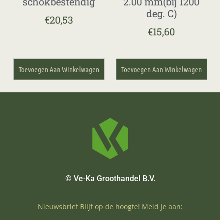
schokbestendig
2.00 mm(bij 1200
deg. C)
€
20,53
€
15,60
Toevoegen Aan Winkelwagen
Toevoegen Aan Winkelwagen
© Ve-Ka Groothandel B.V.
Nieuwsbrief Blijf op de hoogte! Meld je aan: