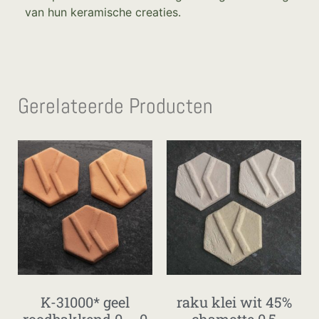
van hun keramische creaties.
Gerelateerde Producten
K-31000* geel
raku klei wit 45%
roodbakkend 0 – 0
chamotte 0,5