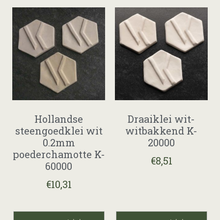
Hollandse
Draaiklei wit-
steengoedklei wit
witbakkend K-
0.2mm
20000
poederchamotte K-
€
8,51
60000
€
10,31