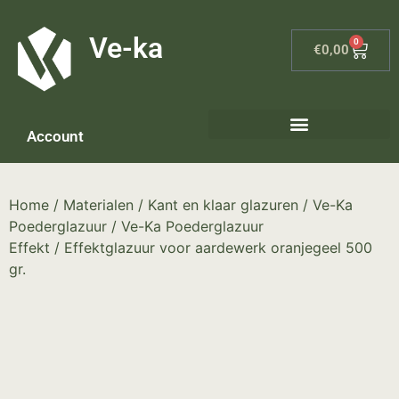
G-8P7N3X5BJ9
Ve-ka
0
€
0,00
Account
Keramiek materialen – home
Home
/
Materialen
/
Kant en klaar glazuren
/
Ve-Ka
Poederglazuur
/
Ve-Ka Poederglazuur
Effekt
/ Effektglazuur voor aardewerk oranjegeel 500
gr.