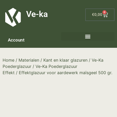
G-8P7N3X5BJ9
Ve-ka
0
€
0,00
Account
Keramiek materialen – home
Home
/
Materialen
/
Kant en klaar glazuren
/
Ve-Ka
Poederglazuur
/
Ve-Ka Poederglazuur
Effekt
/ Effektglazuur voor aardewerk maïsgeel 500 gr.