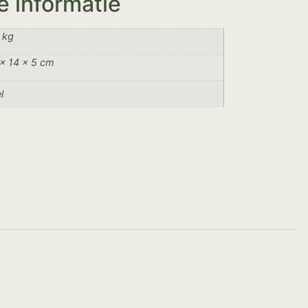
e informatie
 kg
× 14 × 5 cm
l