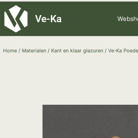
G-8P7N3X5BJ9
Ve-Ka
Websh
Home
/
Materialen
/
Kant en klaar glazuren
/
Ve-Ka Poede