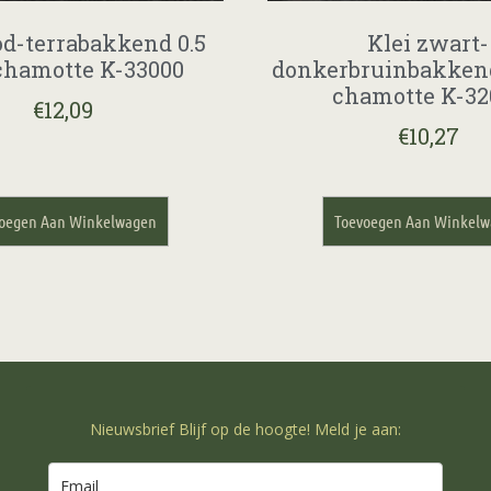
od-terrabakkend 0.5
Klei zwart-
hamotte K-33000
donkerbruinbakken
chamotte K-32
€
12,09
€
10,27
oegen Aan Winkelwagen
Toevoegen Aan Winkel
Nieuwsbrief Blijf op de hoogte! Meld je aan: