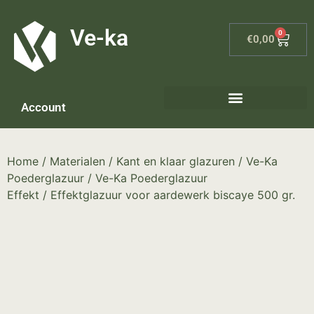
G-8P7N3X5BJ9
Ve-ka
0
€
0,00
Account
Keramiek materialen – home
Home
/
Materialen
/
Kant en klaar glazuren
/
Ve-Ka
Poederglazuur
/
Ve-Ka Poederglazuur
Effekt
/ Effektglazuur voor aardewerk biscaye 500 gr.