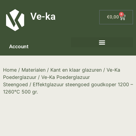
G-8P7N3X5BJ9
Ve-ka
0
€
0,00
Account
Home
/
Materialen
/
Kant en klaar glazuren
/
Ve-Ka
Poederglazuur
/
Ve-Ka Poederglazuur
Steengoed
/ Effektglazuur steengoed goudkoper 1200 –
1260°C 500 gr.