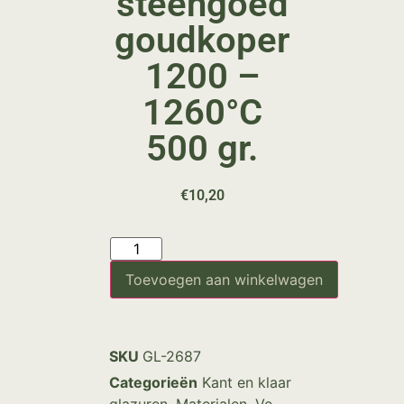
steengoed
goudkoper
1200 –
1260°C
500 gr.
€
10,20
Toevoegen aan winkelwagen
SKU
GL-2687
Categorieën
Kant en klaar