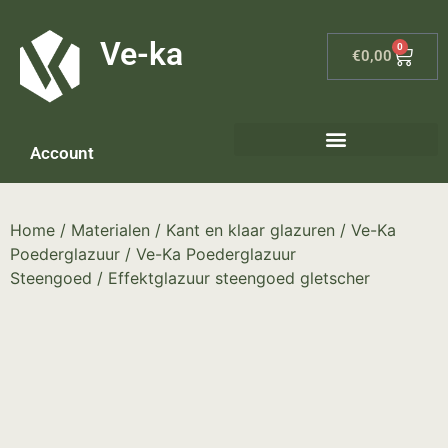
G-8P7N3X5BJ9
Ve-ka
0
€
0,00
Account
Keramiek materialen – home
Home
/
Materialen
/
Kant en klaar glazuren
/
Ve-Ka
Poederglazuur
/
Ve-Ka Poederglazuur
Steengoed
/ Effektglazuur steengoed gletscher