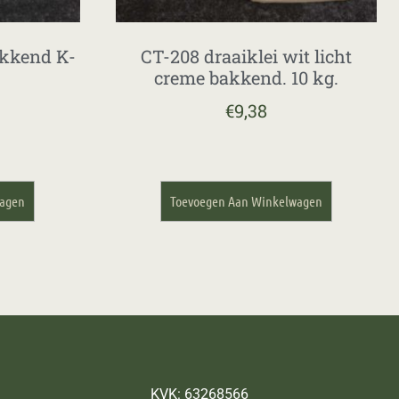
akkend K-
CT-208 draaiklei wit licht
creme bakkend. 10 kg.
€
9,38
wagen
Toevoegen Aan Winkelwagen
KVK: 63268566