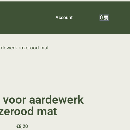
0
Account
ardewerk rozerood mat
 voor aardewerk
zerood mat
€
8,20