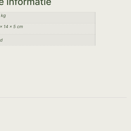
e informatie
 kg
× 14 × 5 cm
od