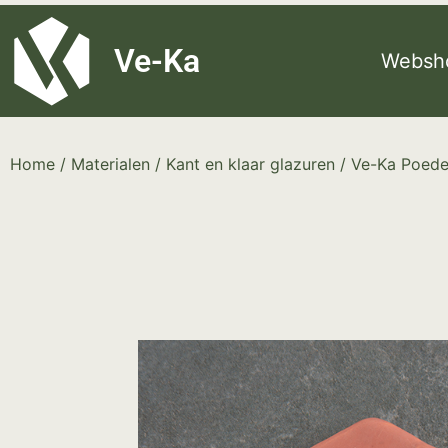
G-8P7N3X5BJ9
Ve-Ka
Websh
Home
/
Materialen
/
Kant en klaar glazuren
/
Ve-Ka Poede