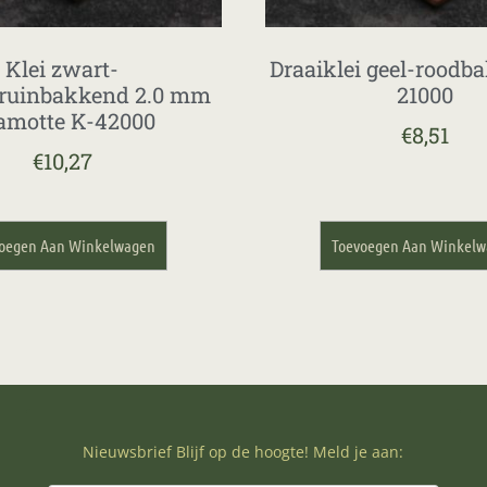
Klei zwart-
Draaiklei geel-roodb
ruinbakkend 2.0 mm
21000
amotte K-42000
€
8,51
€
10,27
oegen Aan Winkelwagen
Toevoegen Aan Winkel
Nieuwsbrief Blijf op de hoogte! Meld je aan: