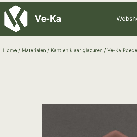
G-8P7N3X5BJ9
Ve-Ka
Websh
Home
/
Materialen
/
Kant en klaar glazuren
/
Ve-Ka Poede