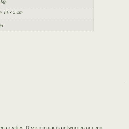
 kg
× 14 × 5 cm
in
en creaties. Deze glazuur is ontworpen om een