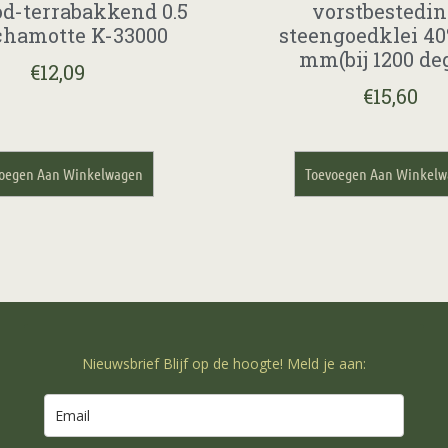
od-terrabakkend 0.5
vorstbestedi
hamotte K-33000
steengoedklei 40
mm(bij 1200 deg
€
12,09
€
15,60
oegen Aan Winkelwagen
Toevoegen Aan Winkel
Nieuwsbrief Blijf op de hoogte! Meld je aan: