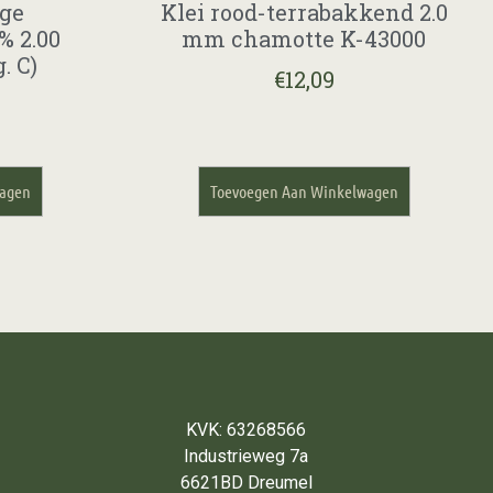
nge
Klei rood-terrabakkend 2.0
% 2.00
mm chamotte K-43000
. C)
€
12,09
wagen
Toevoegen Aan Winkelwagen
KVK: 63268566
Industrieweg 7a
6621BD Dreumel