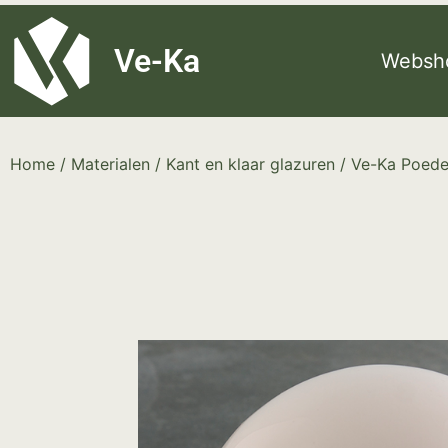
G-8P7N3X5BJ9
Ve-Ka
Websh
Home
/
Materialen
/
Kant en klaar glazuren
/
Ve-Ka Poede