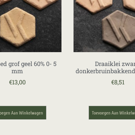
ed grof geel 60% 0- 5
Draaiklei zwar
mm
donkerbruinbakkend
€
13,00
€
8,51
oegen Aan Winkelwagen
Toevoegen Aan Winkel