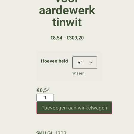
aardewerk
tinwit
€
8,54
-
€
309,20
Hoeveelheid
Wissen
€
8,54
Toevoegen aan winkelwagen
SKU
GL-1303