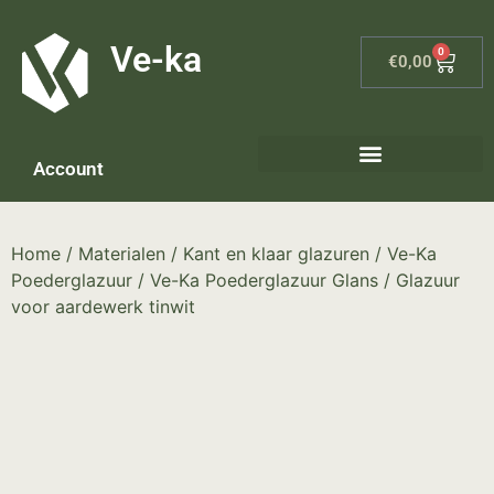
G-8P7N3X5BJ9
Ve-ka
0
€
0,00
Account
Home
/
Materialen
/
Kant en klaar glazuren
/
Ve-Ka
Poederglazuur
/
Ve-Ka Poederglazuur Glans
/ Glazuur
voor aardewerk tinwit