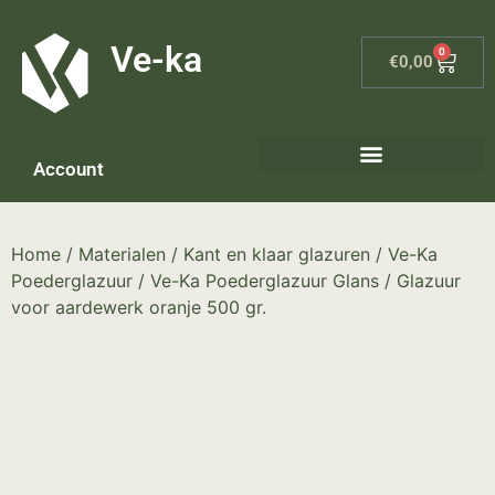
G-8P7N3X5BJ9
Ve-ka
0
€
0,00
Account
Keramiek materialen – home
Home
/
Materialen
/
Kant en klaar glazuren
/
Ve-Ka
Poederglazuur
/
Ve-Ka Poederglazuur Glans
/ Glazuur
voor aardewerk oranje 500 gr.