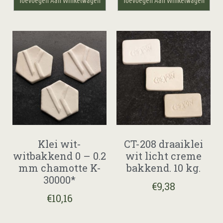
Klei wit-
CT-208 draaiklei
witbakkend 0 – 0.2
wit licht creme
mm chamotte K-
bakkend. 10 kg.
30000*
€
9,38
€
10,16