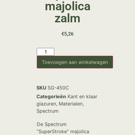
majolica
zalm
€
5,26
Toevoegen aan winkelwagen
SKU
SG-450C
Categorieën
Kant en klaar
glazuren
,
Materialen
,
Spectrum
De Spectrum
“SuperStroke” majolica