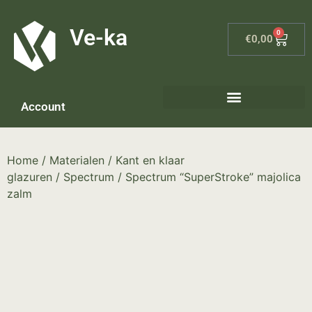
G-8P7N3X5BJ9
Ve-ka
0
€
0,00
Account
Keramiek materialen – home
Home
/
Materialen
/
Kant en klaar
glazuren
/
Spectrum
/ Spectrum “SuperStroke” majolica
zalm