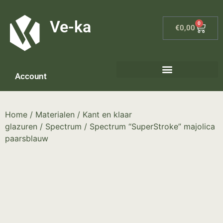
G-8P7N3X5BJ9
Ve-ka
0
€
0,00
Account
Keramiek materialen – home
Home
/
Materialen
/
Kant en klaar
glazuren
/
Spectrum
/ Spectrum “SuperStroke” majolica
paarsblauw