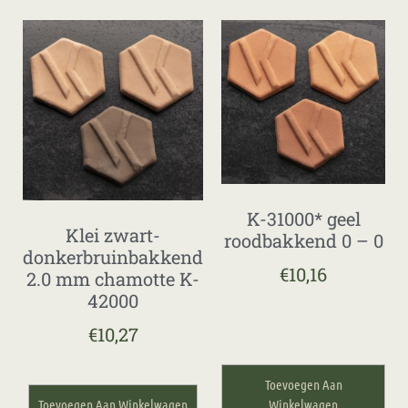
K-31000* geel
Klei zwart-
roodbakkend 0 – 0
donkerbruinbakkend
€
10,16
2.0 mm chamotte K-
42000
€
10,27
Toevoegen Aan
Toevoegen Aan Winkelwagen
Winkelwagen