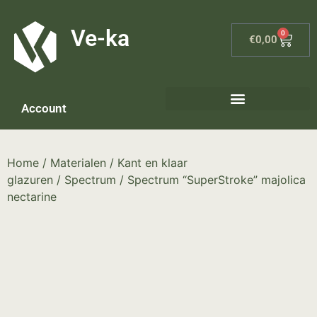
G-8P7N3X5BJ9
Ve-ka
0
€
0,00
Account
Home
/
Materialen
/
Kant en klaar
glazuren
/
Spectrum
/ Spectrum “SuperStroke” majolica
nectarine