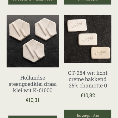
CT-254 wit licht
Hollandse
creme bakkend
steengoedklei draai
25% chamotte 0
klei wit K-61000
€
10,82
€
10,31
Toevoegen Aan