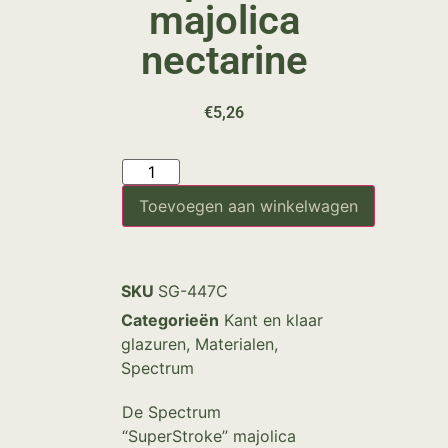
majolica
nectarine
€
5,26
Toevoegen aan winkelwagen
SKU
SG-447C
Categorieën
Kant en klaar
glazuren
,
Materialen
,
Spectrum
De Spectrum
“SuperStroke” majolica