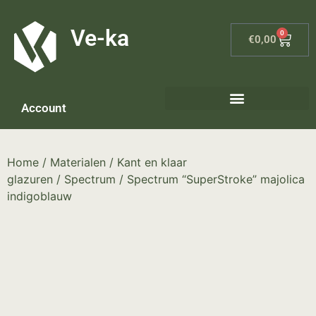
G-8P7N3X5BJ9
Ve-ka
0
€
0,00
Account
Home
/
Materialen
/
Kant en klaar
glazuren
/
Spectrum
/ Spectrum “SuperStroke” majolica
indigoblauw