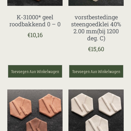
K-31000* geel
vorstbestedinge
roodbakkend 0 – 0
steengoedklei 40%
2.00 mm(bij 1200
€
10,16
deg. C)
€
15,60
Toevoegen Aan Winkelwagen
Toevoegen Aan Winkelwagen