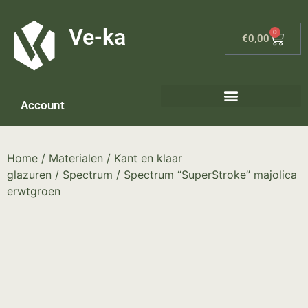
G-8P7N3X5BJ9
Ve-ka
0
€
0,00
Account
Home
/
Materialen
/
Kant en klaar
glazuren
/
Spectrum
/ Spectrum “SuperStroke” majolica
erwtgroen