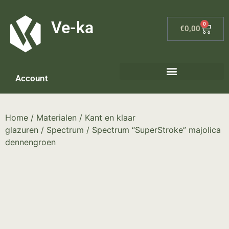
G-8P7N3X5BJ9
Ve-ka
0
€
0,00
Account
Home
/
Materialen
/
Kant en klaar
glazuren
/
Spectrum
/ Spectrum “SuperStroke” majolica
dennengroen