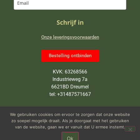
Schrijf in
Onze leveringsvoorwaarden
Bestelling ontbinden
KVK: 63268566
Industrieweg 7a
6621BD Dreumel
tel: +31487571667
Wij zijn van maandag tot en met
We gebruiken cookies om ervoor te zorgen dat onze website
vrijdag open van 9 tot 5 uur
zo soepel mogelijk draait. Als je doorgaat met het gebruiken
van de website, gaan we er vanuit dat U ermee instemt.
Ok