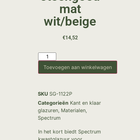
mat
wit/beige
€
14,52
Toevoegen aan winkelwagen
SKU
SG-1122P
Categorieën
Kant en klaar
glazuren
,
Materialen
,
Spectrum
In het kort biedt Spectrum
kwastglazuur voor