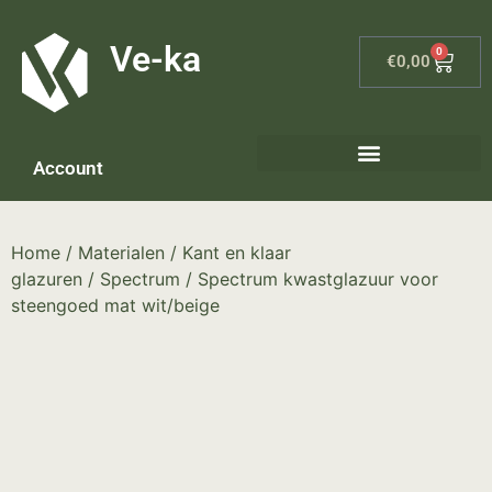
G-8P7N3X5BJ9
Ve-ka
0
€
0,00
Account
Home
/
Materialen
/
Kant en klaar
glazuren
/
Spectrum
/ Spectrum kwastglazuur voor
steengoed mat wit/beige