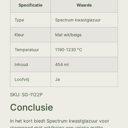
Specificatie
Waarde
Type
Spectrum kwastglazuur
Kleur
Mat wit/beige
Temperatuur
1190-1230 °C
Inhoud
454 ml
Loofvrij
Ja
SKU: SG-1122P
Conclusie
In het kort biedt Spectrum kwastglazuur voor
steengoed mat wit/beige een unieke matte