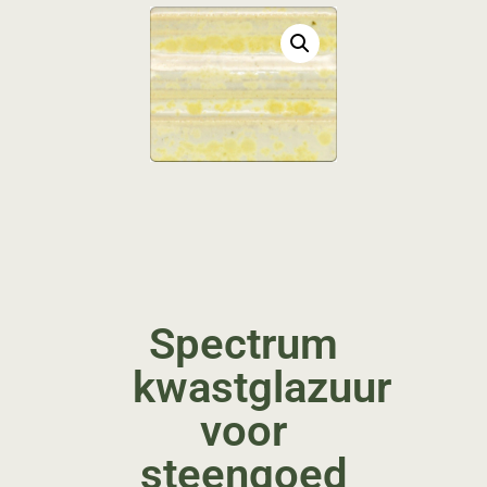
Spectrum
kwastglazuur
voor
steengoed