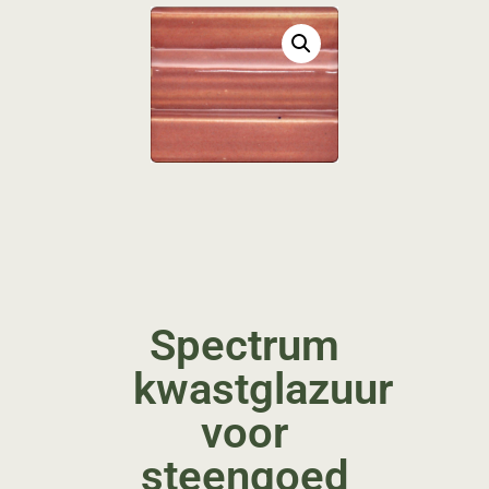
Spectrum
kwastglazuur
voor
steengoed