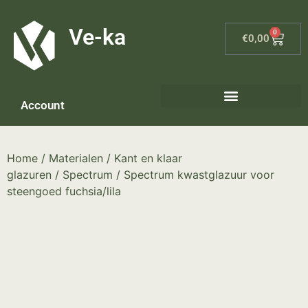
G-8P7N3X5BJ9
Ve-ka
0
€
0,00
Account
Keramiek materialen – home
Home
/
Materialen
/
Kant en klaar
glazuren
/
Spectrum
/ Spectrum kwastglazuur voor
steengoed fuchsia/lila