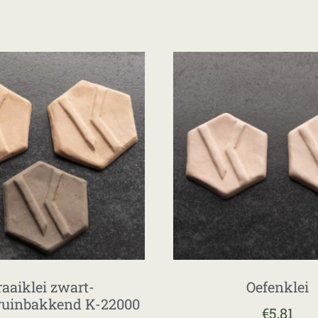
raaiklei zwart-
Oefenklei
ruinbakkend K-22000
€
5,81