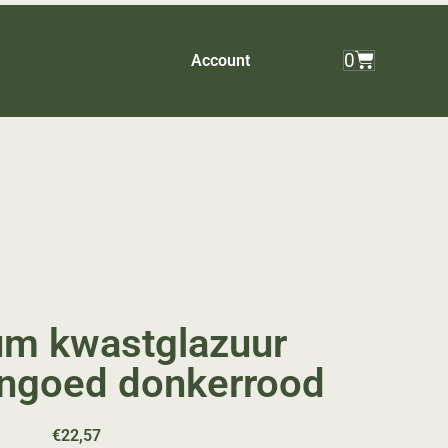
0
Account
um kwastglazuur
engoed donkerrood
€
22,57