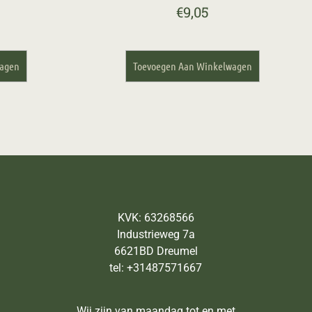
€
9,05
wagen
Toevoegen Aan Winkelwagen
KVK: 63268566
Industrieweg 7a
6621BD Dreumel
tel: +31487571667
Wij zijn van maandag tot en met