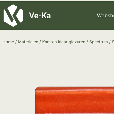
G-8P7N3X5BJ9
Ve-Ka
Websh
Home
/
Materialen
/
Kant en klaar glazuren
/
Spectrum
/ 