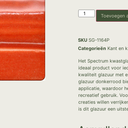
Toevoegen 
SKU
SG-1164P
Categorieën
Kant en k
Het Spectrum kwastgla
ideaal product voor ie
kwaliteit glazuur met e
glazuur donkerrood bi
applicatie, waardoor h
recreatief gebruik. Vo
creaties willen verrij
is dit glazuur een uits