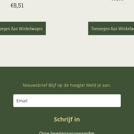
€
8,51
oegen Aan Winkelwagen
Toevoegen Aan Winkel
Nieuwsbrief Blijf op de hoogte! Meld je aan:
Schrijf in
Onze leveringsvoorwaarden