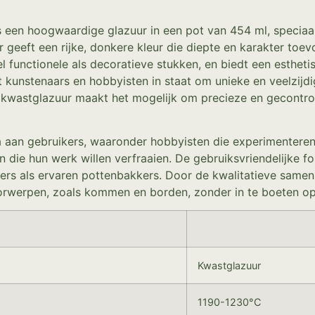
een hoogwaardige glazuur in een pot van 454 ml, speciaal
 geeft een rijke, donkere kleur die diepte en karakter to
 functionele als decoratieve stukken, en biedt een estheti
t kunstenaars en hobbyisten in staat om unieke en veelzijd
kwastglazuur maakt het mogelijk om precieze en gecontrole
a aan gebruikers, waaronder hobbyisten die experimenteren
n die hun werk willen verfraaien. De gebruiksvriendelijke
rs als ervaren pottenbakkers. Door de kwalitatieve samens
rwerpen, zoals kommen en borden, zonder in te boeten op 
Kwastglazuur
1190-1230°C