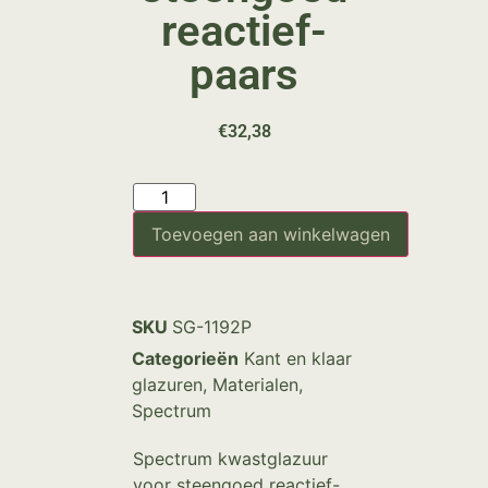
reactief-
paars
€
32,38
Toevoegen aan winkelwagen
SKU
SG-1192P
Categorieën
Kant en klaar
glazuren
,
Materialen
,
Spectrum
Spectrum kwastglazuur
voor steengoed reactief-