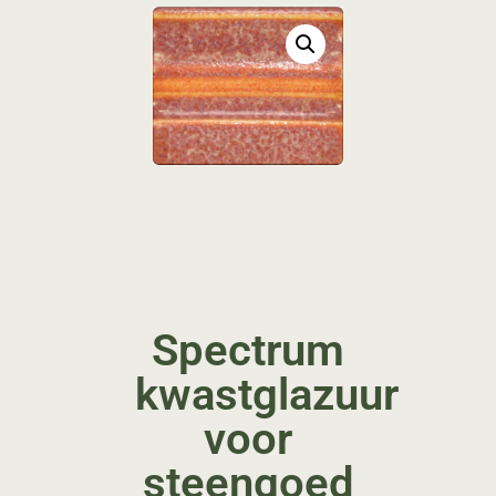
Spectrum
kwastglazuur
voor
steengoed