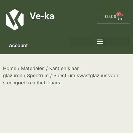
G-8P7N3X5BJ9
Ve-ka
0
€
0,00
Account
Keramiek materialen – home
Home
/
Materialen
/
Kant en klaar
glazuren
/
Spectrum
/ Spectrum kwastglazuur voor
steengoed reactief-paars