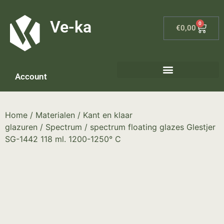
G-8P7N3X5BJ9
Ve-ka
0
€
0,00
Account
Home
/
Materialen
/
Kant en klaar
glazuren
/
Spectrum
/ spectrum floating glazes Glestjer
SG-1442 118 ml. 1200-1250° C