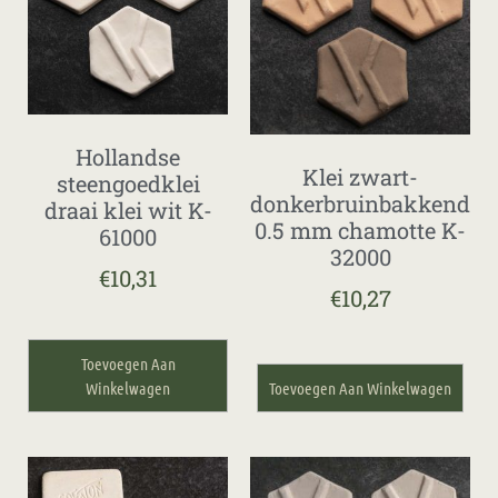
Hollandse
Klei zwart-
steengoedklei
donkerbruinbakkend
draai klei wit K-
0.5 mm chamotte K-
61000
32000
€
10,31
€
10,27
Toevoegen Aan
Winkelwagen
Toevoegen Aan Winkelwagen