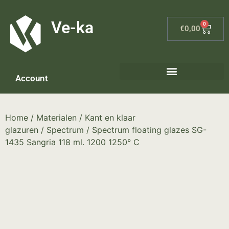
G-8P7N3X5BJ9
Ve-ka
0
€
0,00
Account
Home
/
Materialen
/
Kant en klaar
glazuren
/
Spectrum
/ Spectrum floating glazes SG-
1435 Sangria 118 ml. 1200 1250° C