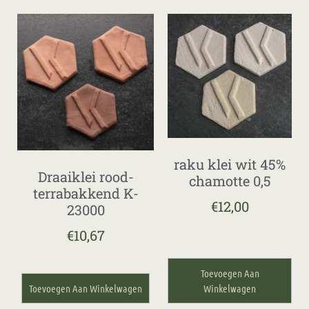
raku klei wit 45%
Draaiklei rood-
chamotte 0,5
terrabakkend K-
€
12,00
23000
€
10,67
Toevoegen Aan
Toevoegen Aan Winkelwagen
Winkelwagen