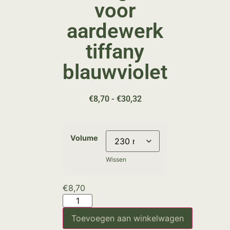
voor
aardewerk
tiffany
blauwviolet
€
8,70
-
€
30,32
Volume
Wissen
€
8,70
Toevoegen aan winkelwagen