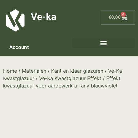
G-8P7N3X5BJ9
Ve-ka
0
€
0,00
Account
Keramiek materialen – home
Home
/
Materialen
/
Kant en klaar glazuren
/
Ve-Ka
Kwastglazuur
/
Ve-Ka Kwastglazuur Effekt
/ Effekt
kwastglazuur voor aardewerk tiffany blauwviolet