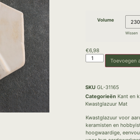
Volume
Wissen
€
6,98
Toevoegen 
SKU
GL-31165
Categorieën
Kant en k
Kwastglazuur Mat
Kwastglazuur voor aar
keramisten en hobbyist
hoogwaardige, eenvoud