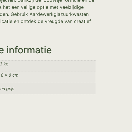
ecten. Dankzij de loodvrije formule en de
 het een veilige optie met veelzijdige
eden. Gebruik Aardewerkglazuurkwasten
icatie en ontdek de vreugde van creatief
e informatie
3 kg
 8 × 8 cm
 en grijs