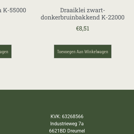
n K-55000
Draaiklei zwart-
donkerbruinbakkend K-22000
€
8,51
wagen
Toevoegen Aan Winkelwagen
KVK: 63268566
Industrieweg 7a
6621BD Dreumel