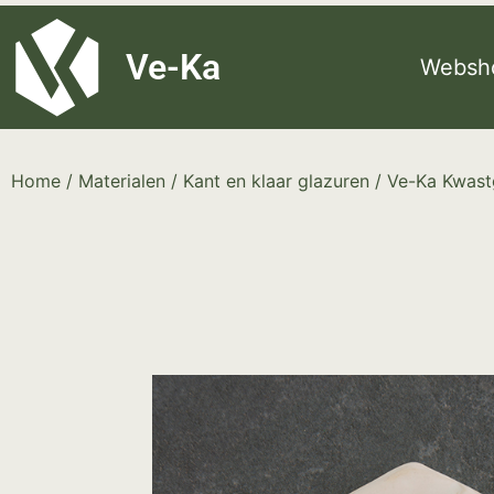
G-8P7N3X5BJ9
Ve-Ka
Websh
Home
/
Materialen
/
Kant en klaar glazuren
/
Ve-Ka Kwast