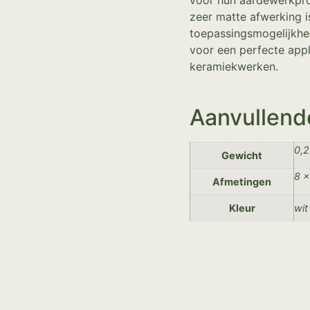
voor hun aardewerkproj
zeer matte afwerking is
toepassingsmogelijkh
voor een perfecte appl
keramiekwerken.
Aanvullend
0,2
Gewicht
8 ×
Afmetingen
Kleur
wit