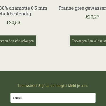
30% chamotte 0,5 mm
Franse gres gewasse
chokbestendig
€
20,27
€
20,53
oegen Aan Winkelwagen
Toevoegen Aan Winkel
Nieuwsbrief Blijf op de hoogte! Meld je aan: