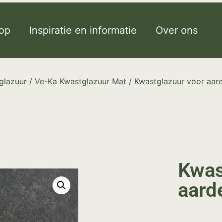
op
Inspiratie en informatie
Over ons
glazuur
/
Ve-Ka Kwastglazuur Mat
/ Kwastglazuur voor aar
Kwas
aard