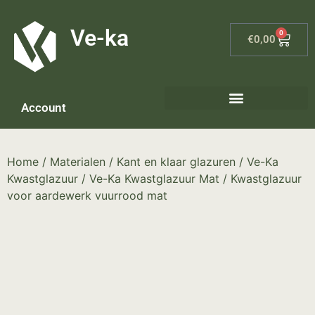
G-8P7N3X5BJ9
Ve-ka
0
€
0,00
Account
Home
/
Materialen
/
Kant en klaar glazuren
/
Ve-Ka
Kwastglazuur
/
Ve-Ka Kwastglazuur Mat
/ Kwastglazuur
voor aardewerk vuurrood mat