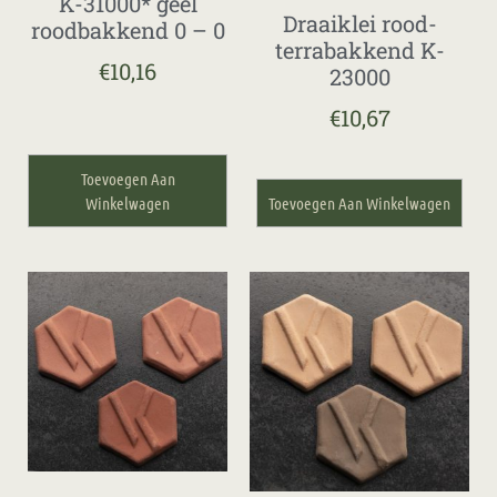
K-31000* geel
Draaiklei rood-
roodbakkend 0 – 0
terrabakkend K-
€
10,16
23000
€
10,67
Toevoegen Aan
Winkelwagen
Toevoegen Aan Winkelwagen