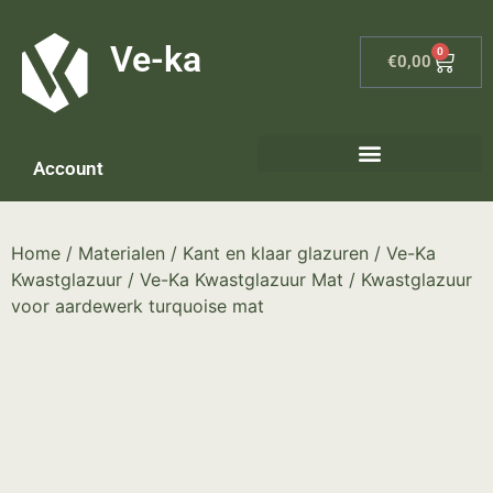
G-8P7N3X5BJ9
Ve-ka
0
€
0,00
Account
Home
/
Materialen
/
Kant en klaar glazuren
/
Ve-Ka
Kwastglazuur
/
Ve-Ka Kwastglazuur Mat
/ Kwastglazuur
voor aardewerk turquoise mat