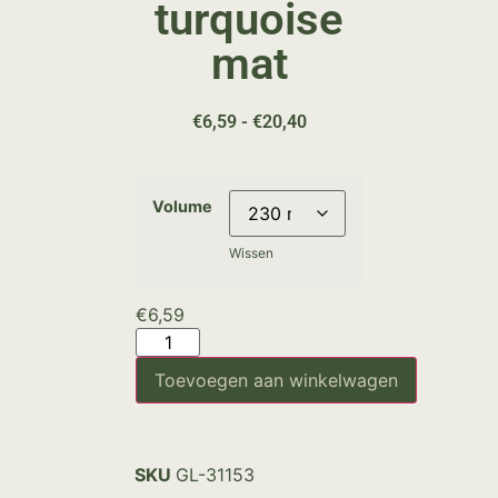
turquoise
mat
€
6,59
-
€
20,40
Volume
Wissen
€
6,59
Toevoegen aan winkelwagen
SKU
GL-31153