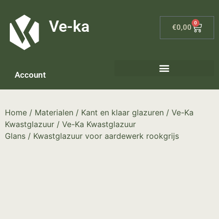
G-8P7N3X5BJ9
Ve-ka
0
€
0,00
Account
Keramiek materialen – home
Home
/
Materialen
/
Kant en klaar glazuren
/
Ve-Ka
Kwastglazuur
/
Ve-Ka Kwastglazuur
Glans
/ Kwastglazuur voor aardewerk rookgrijs