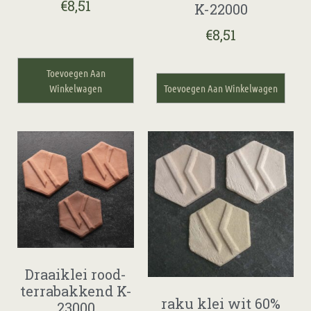
€
8,51
K-22000
€
8,51
Toevoegen Aan
Winkelwagen
Toevoegen Aan Winkelwagen
Draaiklei rood-
terrabakkend K-
raku klei wit 60%
23000