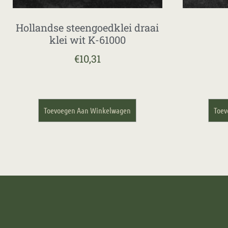
Hollandse steengoedklei draai
klei wit K-61000
€
10,31
Toevoegen Aan Winkelwagen
Toev