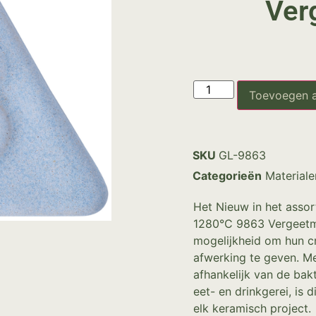
Ver
Toevoegen 
SKU
GL-9863
Categorieën
Materiale
Het Nieuw in het asso
1280°C 9863 Vergeetme
mogelijkheid om hun cr
afwerking te geven. Me
afhankelijk van de bak
eet- en drinkgerei, is 
elk keramisch project.