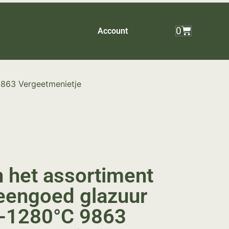
0
Account
9863 Vergeetmenietje
n het assortiment
eengoed glazuur
-1280°C 9863