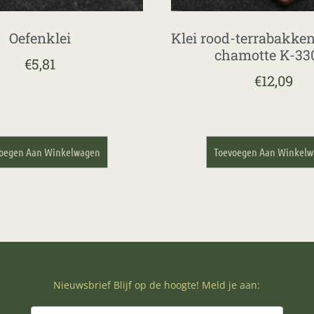
Oefenklei
Klei rood-terrabakke
chamotte K-33
€
5,81
€
12,09
oegen Aan Winkelwagen
Toevoegen Aan Winkel
Nieuwsbrief Blijf op de hoogte! Meld je aan: