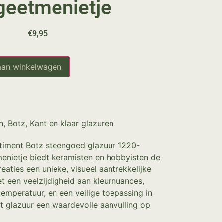
geetmenietje
€
9,95
aan winkelwagen
n
,
Botz
,
Kant en klaar glazuren
rtiment Botz steengoed glazuur 1220-
nietje biedt keramisten en hobbyisten de
eaties een unieke, visueel aantrekkelijke
t een veelzijdigheid aan kleurnuances,
temperatuur, en een veilige toepassing in
dit glazuur een waardevolle aanvulling op