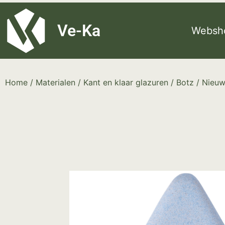
G-8P7N3X5BJ9
Ve-Ka
Websh
Home
/
Materialen
/
Kant en klaar glazuren
/
Botz
/ Nieuw