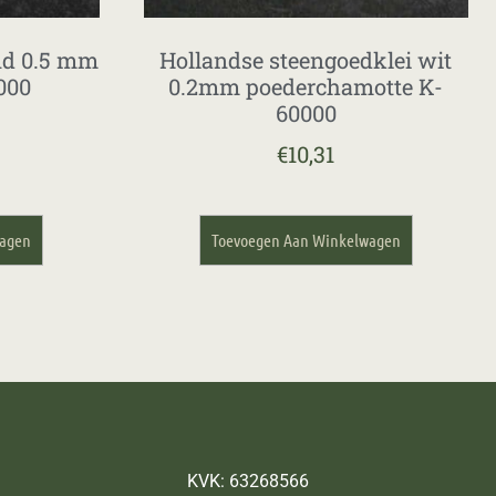
nd 0.5 mm
Hollandse steengoedklei wit
000
0.2mm poederchamotte K-
60000
€
10,31
wagen
Toevoegen Aan Winkelwagen
KVK: 63268566