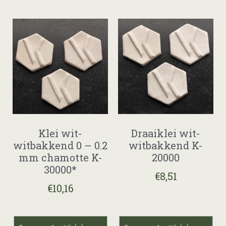
Klei wit-
Draaiklei wit-
witbakkend 0 – 0.2
witbakkend K-
mm chamotte K-
20000
30000*
€
8,51
€
10,16