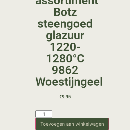
assortiment
Botz
steengoed
glazuur
1220-
1280°C
9862
Woestijngeel
€
9,95
Toevoegen aan winkelwagen