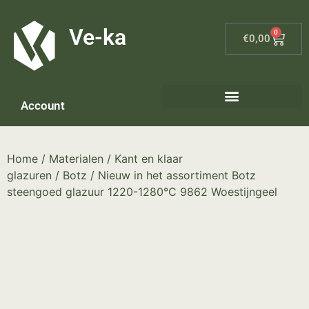
G-8P7N3X5BJ9
Ve-ka
0
€
0,00
Account
Keramiek materialen – home
Home
/
Materialen
/
Kant en klaar
glazuren
/
Botz
/ Nieuw in het assortiment Botz
steengoed glazuur 1220-1280°C 9862 Woestijngeel