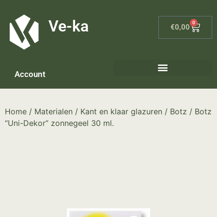
G-8P7N3X5BJ9
Ve-ka
0
€
0,00
Account
Keramiek materialen – home
Home
/
Materialen
/
Kant en klaar glazuren
/
Botz
/ Botz
“Uni-Dekor” zonnegeel 30 ml.