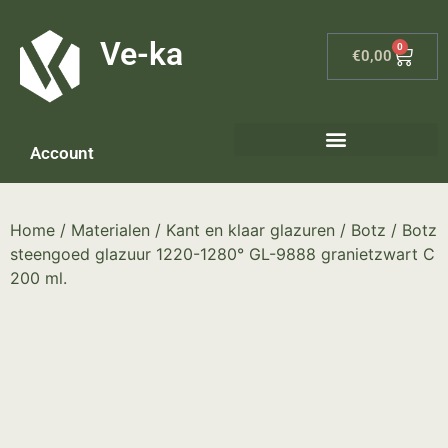
G-8P7N3X5BJ9
Ve-ka
0
€
0,00
Account
Keramiek materialen – home
Home
/
Materialen
/
Kant en klaar glazuren
/
Botz
/ Botz
steengoed glazuur 1220-1280° GL-9888 granietzwart C
200 ml.