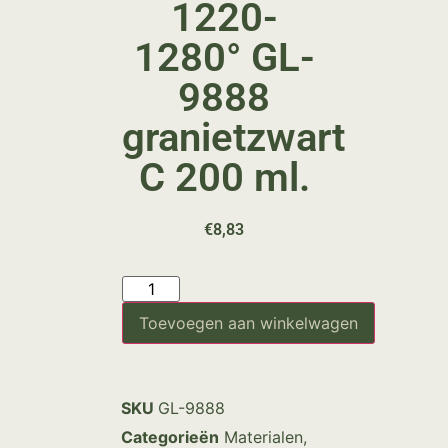
1220-
1280° GL-
9888
granietzwart
C 200 ml.
€
8,83
Toevoegen aan winkelwagen
SKU
GL-9888
Categorieën
Materialen
,