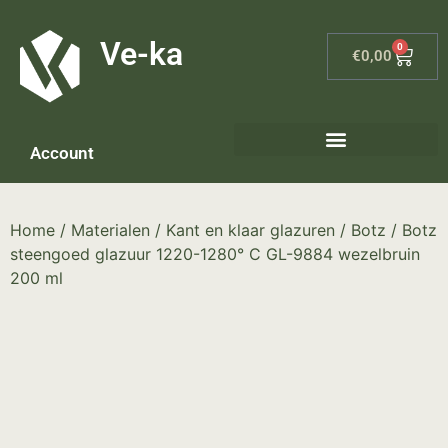
G-8P7N3X5BJ9
Ve-ka
0
€
0,00
Account
Home
/
Materialen
/
Kant en klaar glazuren
/
Botz
/ Botz
steengoed glazuur 1220-1280° C GL-9884 wezelbruin
200 ml