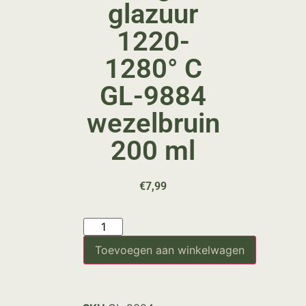
glazuur
1220-
1280° C
GL-9884
wezelbruin
200 ml
€
7,99
Toevoegen aan winkelwagen