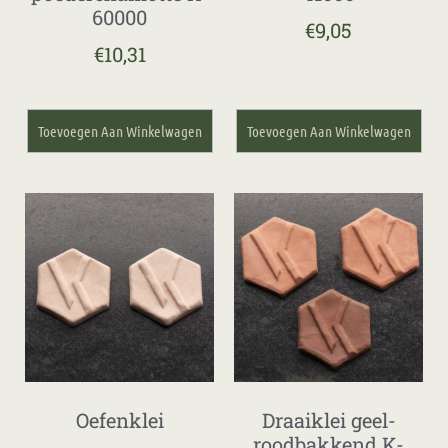
60000
€
9,05
€
10,31
Toevoegen Aan Winkelwagen
Toevoegen Aan Winkelwagen
Oefenklei
Draaiklei geel-
roodbakkend K-