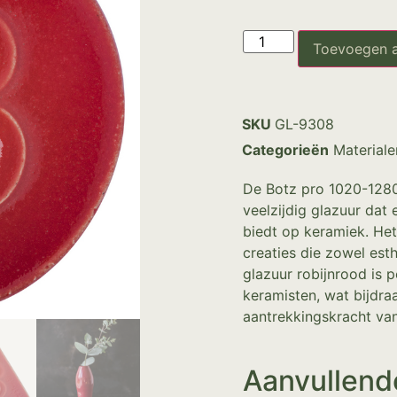
Toevoegen 
SKU
GL-9308
Categorieën
Materiale
De Botz pro 1020-1280
veelzijdig glazuur dat
biedt op keramiek. Het
creaties die zowel esthe
glazuur robijnrood is 
keramisten, wat bijdra
aantrekkingskracht va
Aanvullend