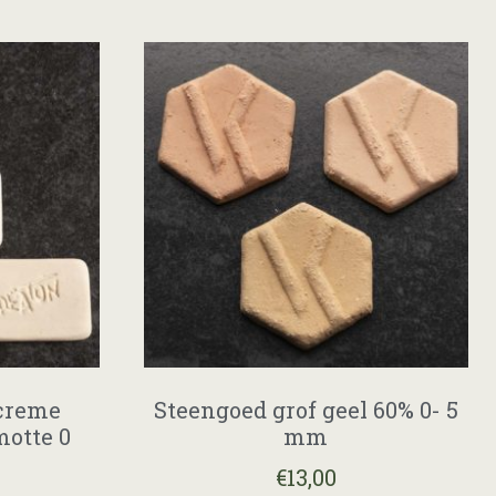
 creme
Steengoed grof geel 60% 0- 5
otte 0
mm
€
13,00