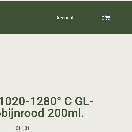
0
Account
 1020-1280° C GL-
bijnrood 200ml.
€
11,31