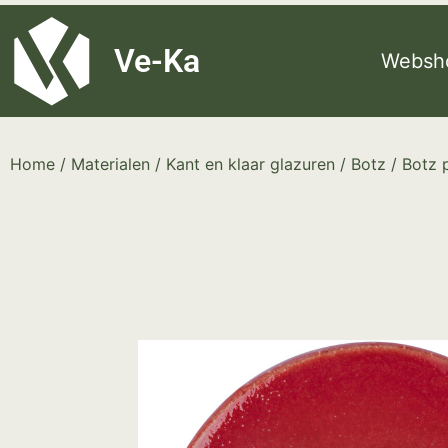
G-8P7N3X5BJ9
Ve-Ka
Websh
Home
/
Materialen
/
Kant en klaar glazuren
/
Botz
/ Botz 