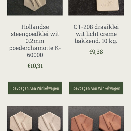
Hollandse
CT-208 draaiklei
steengoedklei wit
wit licht creme
0.2mm
bakkend. 10 kg.
poederchamotte K-
€
9,38
60000
€
10,31
Toevoegen Aan Winkelwagen
Toevoegen Aan Winkelwagen