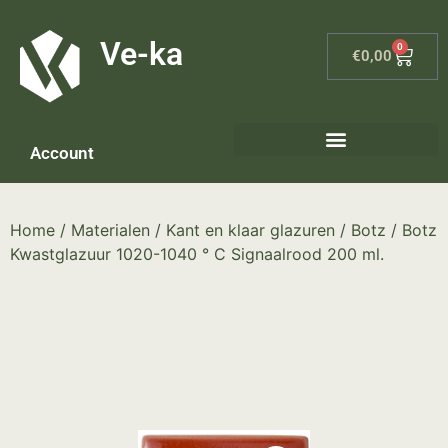
G-8P7N3X5BJ9
Ve-ka
0
€
0,00
Account
Home
/
Materialen
/
Kant en klaar glazuren
/
Botz
/ Botz
Kwastglazuur 1020-1040 ° C Signaalrood 200 ml.