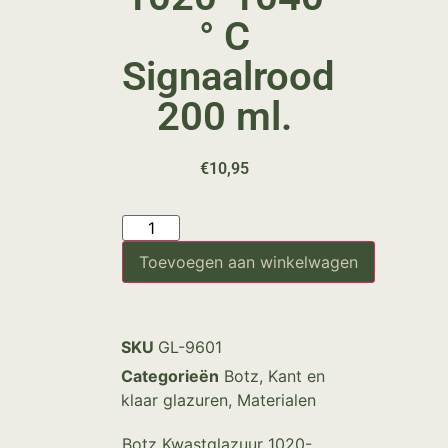
° C
Signaalrood
200 ml.
€
10,95
Toevoegen aan winkelwagen
SKU
GL-9601
Categorieën
Botz
,
Kant en
klaar glazuren
,
Materialen
Botz Kwastglazuur 1020-