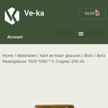
G-8P7N3X5BJ9
Ve-ka
0
€
0,00
Account
Keramiek materialen – home
Home
/
Materialen
/
Kant en klaar glazuren
/
Botz
/ Botz
Kwastglazuur 1020-1060 ° C Cognac 200 ml.