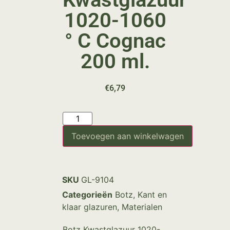
1020-1060
° C Cognac
200 ml.
€
6,79
Toevoegen aan winkelwagen
SKU
GL-9104
Categorieën
Botz
,
Kant en
klaar glazuren
,
Materialen
Botz Kwastglazuur 1020-