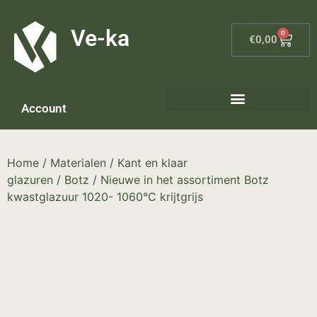
G-8P7N3X5BJ9
Ve-ka
0
€
0,00
Account
Keramiek materialen – home
Home
/
Materialen
/
Kant en klaar
glazuren
/
Botz
/ Nieuwe in het assortiment Botz
kwastglazuur 1020- 1060°C krijtgrijs