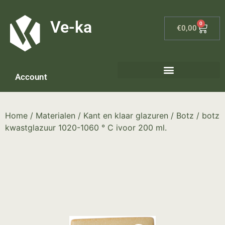
G-8P7N3X5BJ9
Ve-ka
0
€
0,00
Account
Keramiek materialen – home
Home
/
Materialen
/
Kant en klaar glazuren
/
Botz
/ botz
kwastglazuur 1020-1060 ° C ivoor 200 ml.