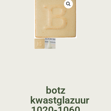
botz
kwastglazuur
1020-1060