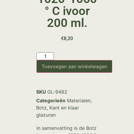
° C ivoor
200 ml.
€
8,20
Toevoegen aan winkelwagen
SKU
GL-9482
Categorieën
Materialen
,
Botz
,
Kant en klaar
glazuren
In samenvatting is de Botz