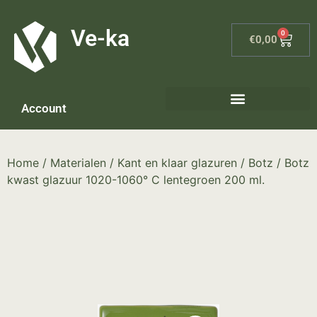
G-8P7N3X5BJ9
Ve-ka
0
€
0,00
Account
Keramiek materialen – home
Home
/
Materialen
/
Kant en klaar glazuren
/
Botz
/ Botz
kwast glazuur 1020-1060° C lentegroen 200 ml.