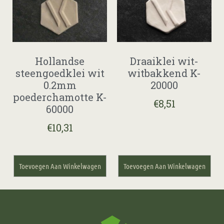
Hollandse
Draaiklei wit-
steengoedklei wit
witbakkend K-
0.2mm
20000
poederchamotte K-
€
8,51
60000
€
10,31
Toevoegen Aan Winkelwagen
Toevoegen Aan Winkelwagen