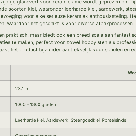
elzijdige glansverf voor keramiek die wordt geprezen om zi
e soorten klei, waaronder leerharde klei, aardewerk, steen
oevoeging voor elke serieuze keramiek enthousiasteling. H
n, waardoor het geschikt is voor diverse afbakprocessen.
leen praktisch, maar biedt ook een breed scala aan fantastis
eaties te maken, perfect voor zowel hobbyisten als profess
aakt het product bijzonder aantrekkelijk voor scholen en 
Waa
237 ml
1000 – 1300 graden
Leerharde klei, Aardewerk, Steengoedklei, Porseleinklei
Onderling mengbaar