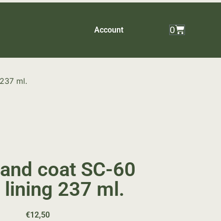
0
Account
 237 ml.
 and coat SC-60
r lining 237 ml.
€
12,50