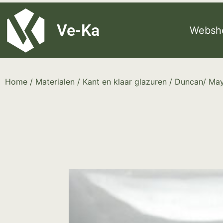
G-8P7N3X5BJ9
Ve-Ka
Websh
Home
/
Materialen
/
Kant en klaar glazuren
/
Duncan/ Ma