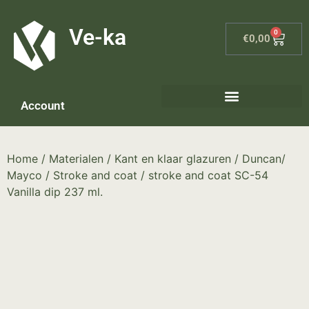
G-8P7N3X5BJ9
Ve-ka
0
€
0,00
Account
Keramiek materialen – home
Home
/
Materialen
/
Kant en klaar glazuren
/
Duncan/
Mayco
/
Stroke and coat
/ stroke and coat SC-54
Vanilla dip 237 ml.