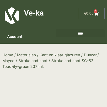
G-8P7N3X5BJ9
Ve-ka
0
€
0,00
Account
Home
/
Materialen
/
Kant en klaar glazuren
/
Duncan/
Mayco
/
Stroke and coat
/ Stroke and coat SC-52
Toad-ily-green 237 ml.